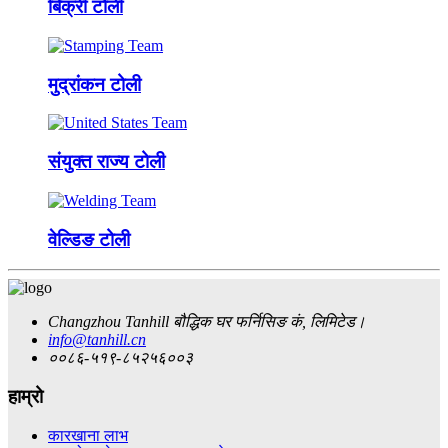
बिक्री टोली
मुद्रांकन टोली
संयुक्त राज्य टोली
वेल्डिङ टोली
Changzhou Tanhill बौद्धिक घर फर्निसिङ कं, लिमिटेड।
info@tanhill.cn
००८६-५१९-८५२५६००३
हाम्रो
कारखाना लाभ