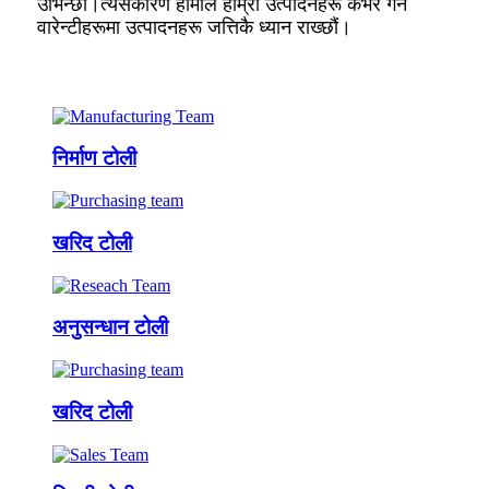
उभिन्छौं।त्यसकारण हामीले हाम्रा उत्पादनहरू कभर गर्ने
वारेन्टीहरूमा उत्पादनहरू जत्तिकै ध्यान राख्छौं।
निर्माण टोली
खरिद टोली
अनुसन्धान टोली
खरिद टोली