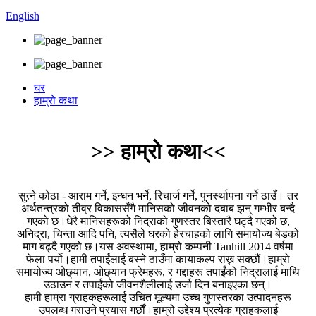
English
घर
हाम्रो कथा
>> हाम्रो कथा<<
सुत्ने कोठा - आराम गर्ने, इन्धन भर्ने, रिचार्ज गर्ने, पुनर्स्थापना गर्ने ठाउँ। तर
अर्थतन्त्रको तीव्र विकाससँगै मानिसको जीवनको दबाब झन् गम्भीर बन्दै
गएको छ।धेरै मानिसहरूको निद्राको गुणस्तर बिस्तारै घट्दै गएको छ,
अनिद्रा, चिन्ता आदि पनि, त्यसैले घरको हेरचाहको लागि समायोज्य बेडको
माग बढ्दै गएको छ।यस अवस्थामा, हाम्रो कम्पनी Tanhill 2014 वर्षमा
फेला पर्यो।हामी तपाईंलाई बस्ने ठाउँमा कायाकल्प राख्न सक्छौं।हाम्रो
समायोज्य ओछ्यान, ओछ्यान फ्रेमहरू, र गद्दाहरू तपाईंको निद्रालाई माथि
उठाउन र तपाईंको जीवनशैलीलाई उर्जा दिन बनाइएका छन्।
हामी हाम्रा ग्राहकहरूलाई उचित मूल्यमा उच्च गुणस्तरका उत्पादनहरू
उपलब्ध गराउने प्रयास गर्छौं।हाम्रो उद्देश्य प्रत्येक ग्राहकलाई